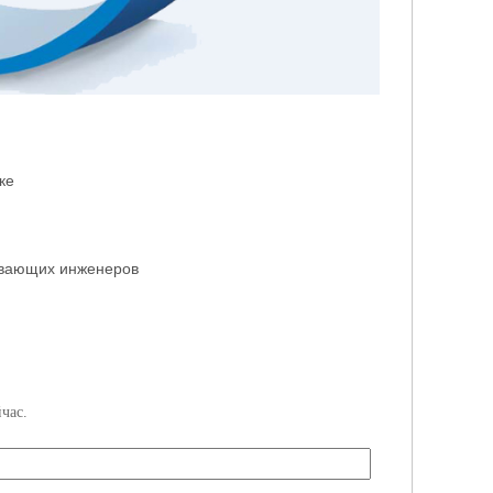
ке
ивающих инженеров
час.